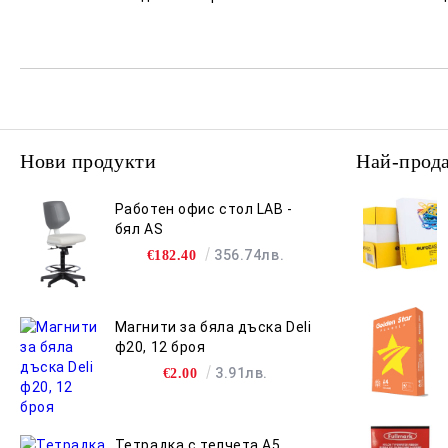
Нови продукти
Най-прод
Работен офис стол LAB -
бял AS
356.74лв.
€182.40
Магнити за бяла дъска Deli
ф20, 12 броя
3.91лв.
€2.00
Тетрадка с телчета А5,