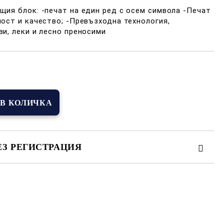
щия блок: -печат на един ред с осем символа -Печат
ност и качество; -Превъзходна технология,
ви, леки и лесно преносими
Добави в желани
ЕЗ РЕГИСТРАЦИЯ
иката за лични данни
амките на работния ден.