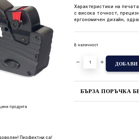
Характеристики на печата
с висока точност, прециз
ергономичен дизайн, здра
В наличност
БЪРЗА ПОРЪЧКА Б
САМО ПОПЪЛНЕТЕ 2 ПОЛЕТА
цени продукта
Съгласен съм с
Полит
Ние ще се свържем с вас в р
доволен! Перфектни са!