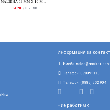
МАШИНА 13 MM X 10 M
FULLMARK N001BK2S
8.21лв.
€4.20
Информация за контакт
Имейл:
sales@market-beh
Телефон:
070091115
Телефон:
(0885) 502 904
oxNow
Ние работим с