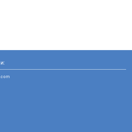
и:
i.com