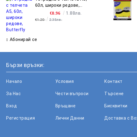
60л, широки редове,
Butterfly
1.88лв.
€0.96
€1.20
2.35лв.
Абонирай се
Бързи връзки:
Начало
Условия
Контакт
За Нас
Чести въпроси
Търсене
Вход
Връщане
Бисквитки
Регистрация
Лични Данни
Доставка с B