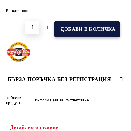
Добави в желани
В наличност
БЪРЗА ПОРЪЧКА БЕЗ РЕГИСТРАЦИЯ
САМО ПОПЪЛНЕТЕ 2 ПОЛЕТА
Оцени
Информация за Съответствие
продукта
Съгласен съм с
Политиката за лични данни
Детайлно описание