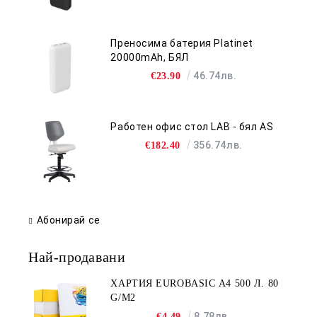
Преносима батерия Platinet
20000mAh, БЯЛ
46.74лв.
€23.90
Работен офис стол LAB - бял AS
356.74лв.
€182.40
Абонирай се
Най-продавани
ХАРТИЯ EUROBASIC А4 500 Л. 80
G/M2
8.78лв.
€4.49