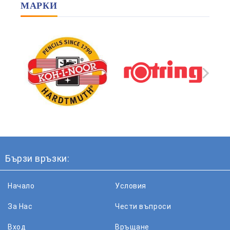
МАРКИ
Бързи връзки:
Начало
Условия
За Нас
Чести въпроси
Вход
Връщане