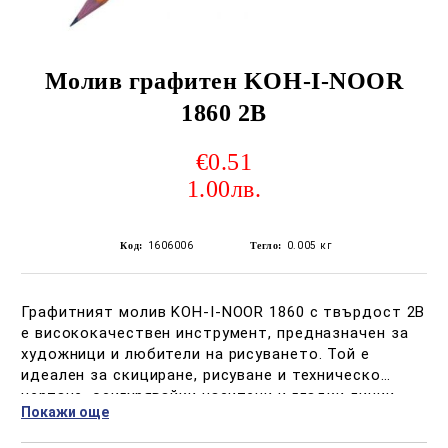
Молив графитен KOH-I-NOOR
1860 2B
€0.51
1.00лв.
Код:
1606006
Тегло:
0.005
кг
​Графитният молив KOH-I-NOOR 1860 с твърдост 2B
е висококачествен инструмент, предназначен за
художници и любители на рисуването. Той е
идеален за скициране, рисуване и техническо
чертане, осигурявайки наситени и гладки линии.
Покажи още