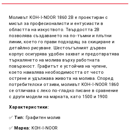
Ние ще се свържем с вас в рамките на работния ден.
Моливът KOH-I-NOOR 1860 2B е проектиран с
мисъл за професионалисти и ентусиасти в
областта на изкуството.
Твърдостта 2B
позволява създаването на по-тъмни и плътни
линии, което го прави подходящ за скициране и
детайлно рисуване.
Шестоъгълният дървен
корпус осигурява удобен захват и предотвратява
търкалянето на молива върху работната
повърхност.
Графитът е устойчив на чупене,
което намалява необходимостта от често
острене и удължава живота на молива.
Според
потребителски отзиви, моливът KOH-I-NOOR 1860
се отличава с леко по-гладко писане в сравнение
с други модели на марката, като 1500 и 1900.
​
Характеристики:
✅
Тип:
Графитен молив
✅
Марка:
KOH-I-NOOR