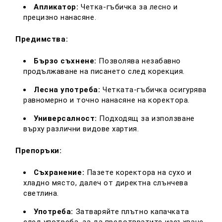
Апликатор:
Четка-гъбичка за лесно и
прецизно нанасяне.
Предимства:
Бързо съхнене:
Позволява незабавно
продължаване на писането след корекция.
Лесна употреба:
Четката-гъбичка осигурява
равномерно и точно нанасяне на коректора.
Универсалност:
Подходящ за използване
върху различни видове хартия.
Препоръки:
Съхранение:
Пазете коректора на сухо и
хладно място, далеч от директна слънчева
светлина.
Употреба:
Затваряйте плътно капачката
след употреба, за да предотвратите изсъхване.