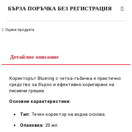
БЪРЗА ПОРЪЧКА БЕЗ РЕГИСТРАЦИЯ
САМО ПОПЪЛНЕТЕ 2 ПОЛЕТА
Оцени продукта
Съгласен съм с
Политиката за лични данни
Детайлно описание
Ние ще се свържем с вас в рамките на работния ден.
Коректорът Bluering с четка-гъбичка е практично
средство за бързо и ефективно коригиране на
писмени грешки.
Основни характеристики:
Тип:
Течен коректор на водна основа.
Опаковка:
20 мл.