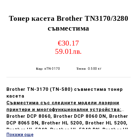
Тонер касета Brother TN3170/3280
съвместима
€30.17
59.01лв.
Код:
нTN-3170
Тегло:
0.500
кг
Brother TN-3170 (TN-580) съвместима тонер
касета
Съвместима със следните модели лазерни
принтери и многофункционални устройства:
Brother DCP 8060, Brother DCP 8060 DN, Brother
DCP 8065 DN, Brother HL 5200, Brother HL 5200,
Brother HL 5240, Brother HL 5240 DN, Brother HL
Покажи още
5240 DNLT,Brother HL 5240, Brother HL