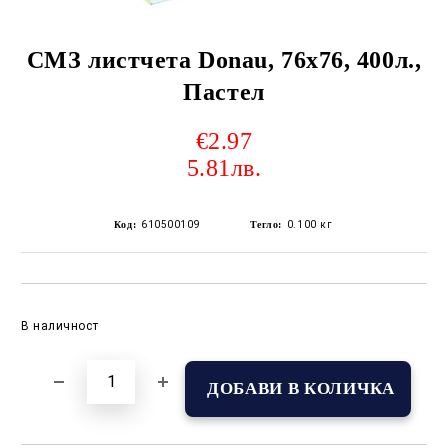
СМЗ листчета Donau, 76х76, 400л.,
Пастел
€2.97
5.81лв.
Код:
610500109
Тегло:
0.100
кг
Добави в желани
В наличност