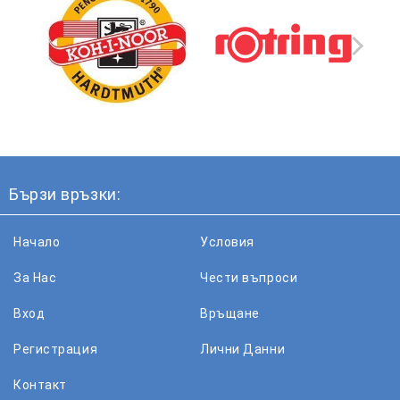
Бързи връзки:
Начало
Условия
За Нас
Чести въпроси
Вход
Връщане
Регистрация
Лични Данни
Контакт