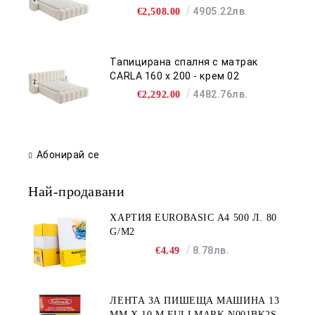
4905.22лв.
€2,508.00
Тапицирана спалня с матрак
CARLA 160 х 200 - крем 02
4482.76лв.
€2,292.00
Абонирай се
Най-продавани
ХАРТИЯ EUROBASIC А4 500 Л. 80
G/M2
8.78лв.
€4.49
ЛЕНТА ЗА ПИШЕЩА МАШИНА 13
MM X 10 M FULLMARK N001BK2S