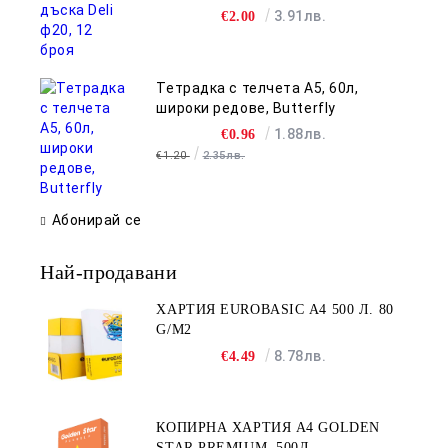
3.91лв.
€2.00
Тетрадка с телчета А5, 60л,
широки редове, Butterfly
1.88лв.
€0.96
€1.20
2.35лв.
Абонирай се
Най-продавани
ХАРТИЯ EUROBASIC А4 500 Л. 80
G/M2
8.78лв.
€4.49
КОПИРНА ХАРТИЯ A4 GOLDEN
STAR PREMIUM, 500Л