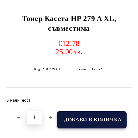
Тонер Касета HP 279 A XL,
съвместима
€12.78
25.00лв.
Код:
nHP279A XL
Тегло:
0.120
кг
Добави в желани
В наличност