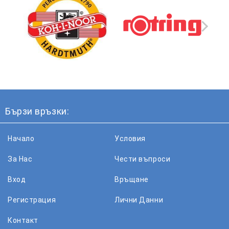
Бързи връзки:
Начало
Условия
За Нас
Чести въпроси
Вход
Връщане
Регистрация
Лични Данни
Контакт