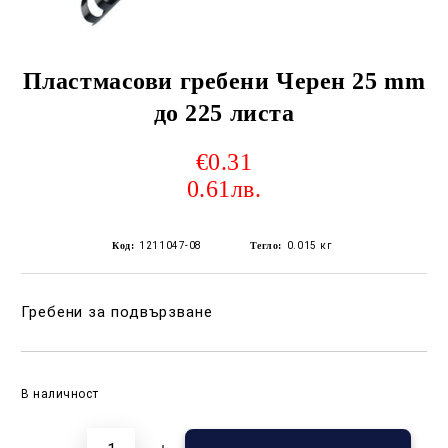
Пластмасови гребени Черен 25 mm
до 225 листа
€0.31
0.61лв.
Код:
1211047-08
Тегло:
0.015
кг
Гребени за подвързване
Добави в желани
В наличност