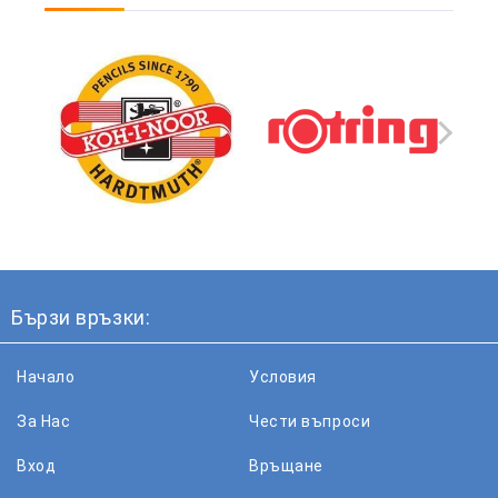
Бързи връзки:
Начало
Условия
За Нас
Чести въпроси
Вход
Връщане