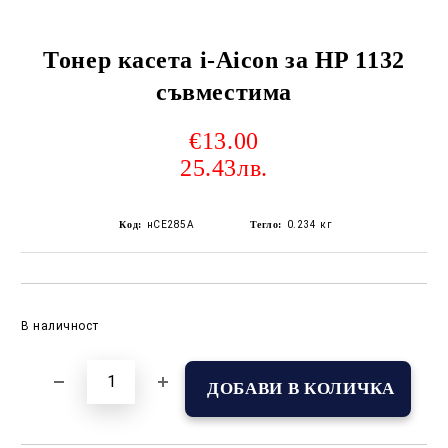
Тонер касета i-Aicon за HP 1132
съвместима
€13.00
25.43лв.
Код:
нCE285A
Тегло:
0.234
кг
Добави в желани
В наличност