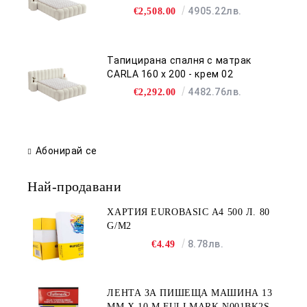
4905.22лв.
€2,508.00
Тапицирана спалня с матрак
CARLA 160 х 200 - крем 02
4482.76лв.
€2,292.00
Абонирай се
Най-продавани
ХАРТИЯ EUROBASIC А4 500 Л. 80
G/M2
8.78лв.
€4.49
ЛЕНТА ЗА ПИШЕЩА МАШИНА 13
MM X 10 M FULLMARK N001BK2S