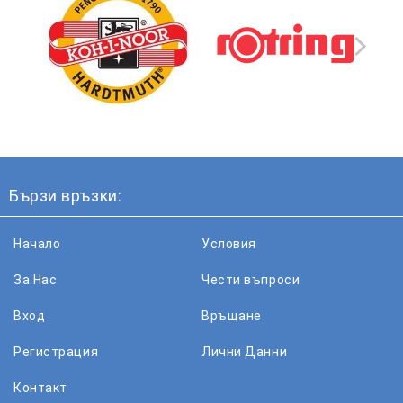
Бързи връзки:
Начало
Условия
За Нас
Чести въпроси
Вход
Връщане
Регистрация
Лични Данни
Контакт