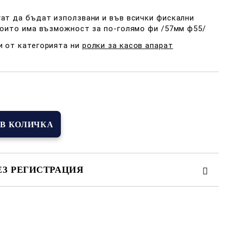
ат да бъдат използвани и във всички фискални
които има възможност за по-голямо фи /57мм ф55/
и от категорията ни
ролки за касов апарат
Добави в желани
ЕЗ РЕГИСТРАЦИЯ
иката за лични данни