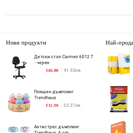
Нови продукти
Най-прод
Детски стол Carmen 6012 T
- черен
91.53лв.
€46.80
Плюшен дъмплинг
Trendhaus
23.27лв.
€11.90
Антистрес дъмплинг
Trendhaus, 6 cm