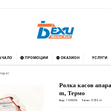
АЧАЛО
ПРОМОЦИИ
ОКАЗИОН
УСЛУГИ
апарат
Ролка касов апара
m, Термо
Код:
1106006
Тегло:
0.055
кг