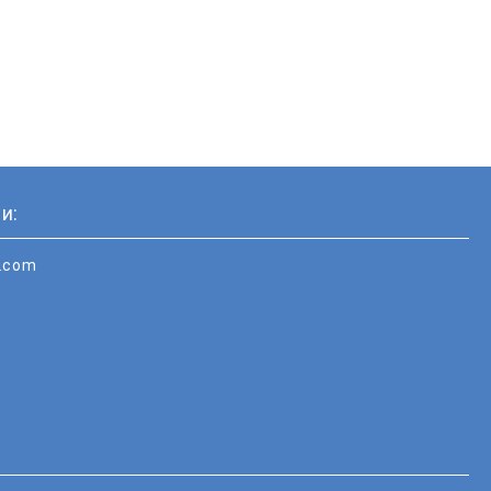
и:
i.com