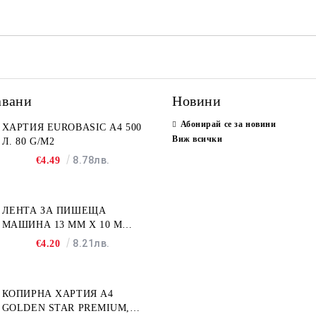
Ние ще се свържем с вас в р
авани
Новини
Абонирай се за новини
ХАРТИЯ EUROBASIC А4 500
Виж всички
Л. 80 G/M2
8.78лв.
€4.49
ЛЕНТА ЗА ПИШЕЩА
МАШИНА 13 MM X 10 M
FULLMARK N001BK2S
8.21лв.
€4.20
КОПИРНА ХАРТИЯ A4
GOLDEN STAR PREMIUM,