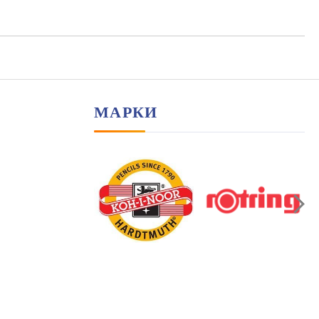
амките на работния ден.
МАРКИ