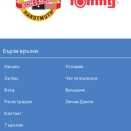
Бързи връзки:
Начало
Условия
За Нас
Чести въпроси
Вход
Връщане
Регистрация
Лични Данни
Контакт
Търсене