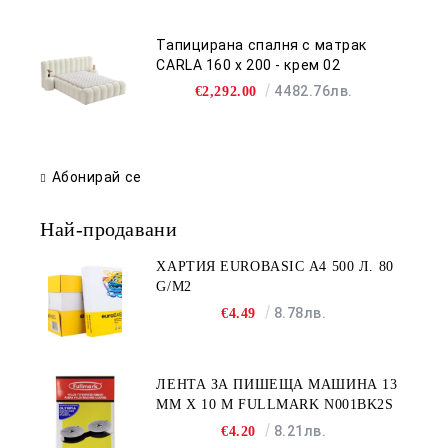
Тапицирана спалня с матрак
CARLA 160 х 200 - крем 02
4482.76лв.
€2,292.00
Абонирай се
Най-продавани
ХАРТИЯ EUROBASIC А4 500 Л. 80
G/M2
8.78лв.
€4.49
ЛЕНТА ЗА ПИШЕЩА МАШИНА 13
MM X 10 M FULLMARK N001BK2S
8.21лв.
€4.20