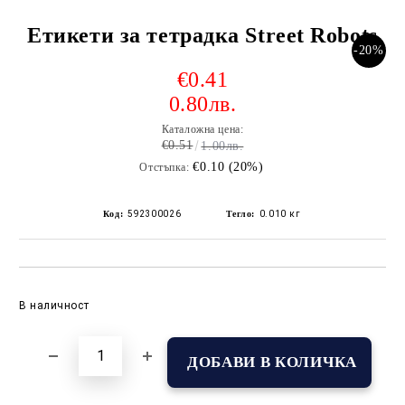
Етикети за тетрадка Street Robots
-20%
€0.41
0.80лв.
Каталожна цена:
€0.51
1.00лв.
€0.10 (20%)
Отстъпка:
Код:
592300026
Тегло:
0.010
кг
Добави в желани
В наличност