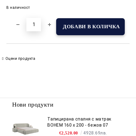
Добави в желани
В наличност
Оцени продукта
Нови продукти
Тапицирана спалня с матрак
BOHEM 160 х 200 - бежов 07
4928.69лв.
€2,520.00