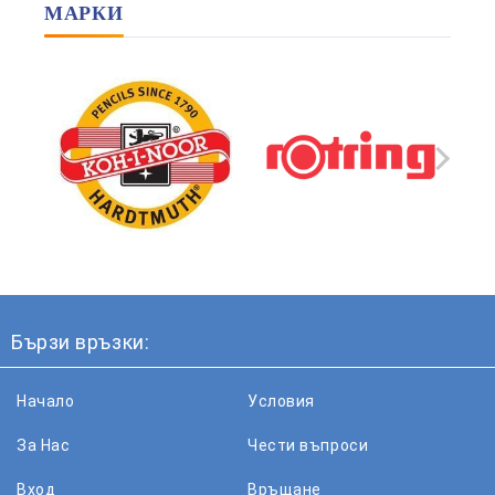
МАРКИ
Бързи връзки:
Начало
Условия
За Нас
Чести въпроси
Вход
Връщане