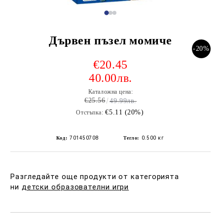
Дървен пъзел момиче
-20%
€20.45
40.00лв.
Каталожна цена:
€25.56
49.99лв.
€5.11 (20%)
Отстъпка:
Код:
701450708
Тегло:
0.500
кг
Разгледайте още продукти от категорията
ни
детски образователни игри