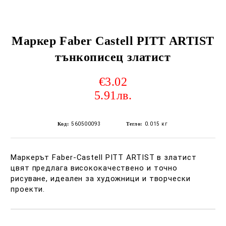
Маркер Faber Castell PITT ARTIST
тънкописец златист
€3.02
5.91лв.
Код:
560500093
Тегло:
0.015
кг
Маркерът Faber-Castell PITT ARTIST в златист
цвят предлага висококачествено и точно
рисуване, идеален за художници и творчески
проекти.
Добави в желани