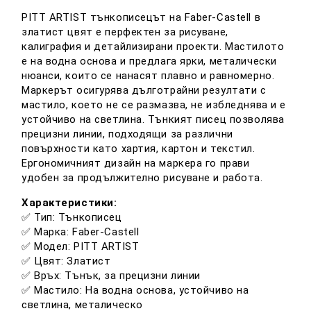
PITT ARTIST тънкописецът на Faber-Castell в
златист цвят е перфектен за рисуване,
калиграфия и детайлизирани проекти. Мастилото
е на водна основа и предлага ярки, металически
нюанси, които се нанасят плавно и равномерно.
Маркерът осигурява дълготрайни резултати с
мастило, което не се размазва, не избледнява и е
устойчиво на светлина. Тънкият писец позволява
прецизни линии, подходящи за различни
повърхности като хартия, картон и текстил.
Ергономичният дизайн на маркера го прави
удобен за продължително рисуване и работа.
Характеристики:
✅ Тип: Тънкописец
✅ Марка: Faber-Castell
✅ Модел: PITT ARTIST
✅ Цвят: Златист
✅ Връх: Тънък, за прецизни линии
✅ Мастило: На водна основа, устойчиво на
светлина, металическо