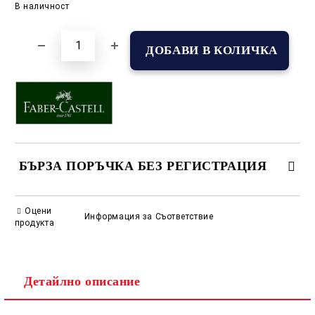
В наличност
БЪРЗА ПОРЪЧКА БЕЗ РЕГИСТРАЦИЯ
САМО ПОПЪЛНЕТЕ 2 ПОЛЕТА
Оцени
Информация за Съответствие
продукта
Съгласен съм с
Политиката за лични данни
Детайлно описание
Ние ще се свържем с вас в рамките на работния ден.