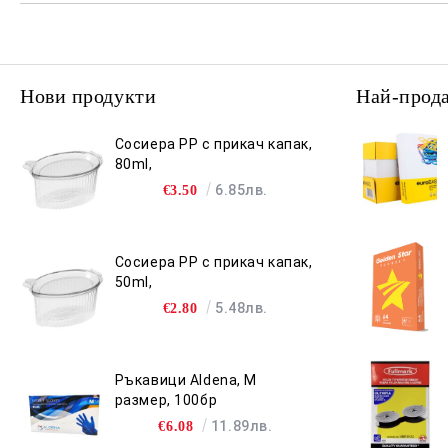
Нови продукти
Най-прод
Сосиера PP с прикач капак,
80ml,
6.85лв.
€3.50
Сосиера PP с прикач капак,
50ml,
5.48лв.
€2.80
Ръкавици Aldena, M
размер, 100бр
11.89лв.
€6.08