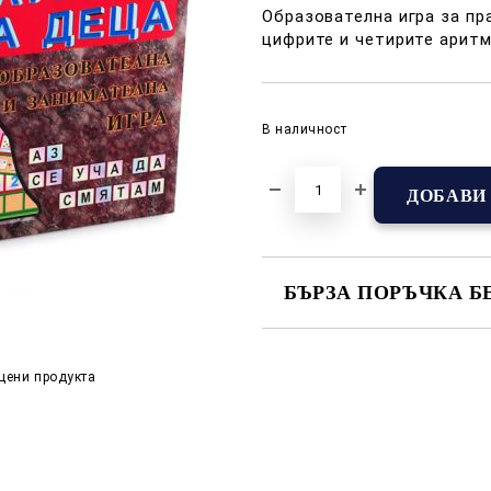
Образователна игра за пр
цифрите и четирите арит
В наличност
БЪРЗА ПОРЪЧКА Б
САМО ПОПЪЛНЕТЕ 2 ПОЛЕТА
цени продукта
Съгласен съм с
Полит
Ние ще се свържем с вас в р