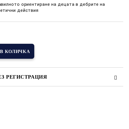
авилното ориентиране на децата в дебрите на
метични действия
Добави в желани
ЕЗ РЕГИСТРАЦИЯ
иката за лични данни
амките на работния ден.