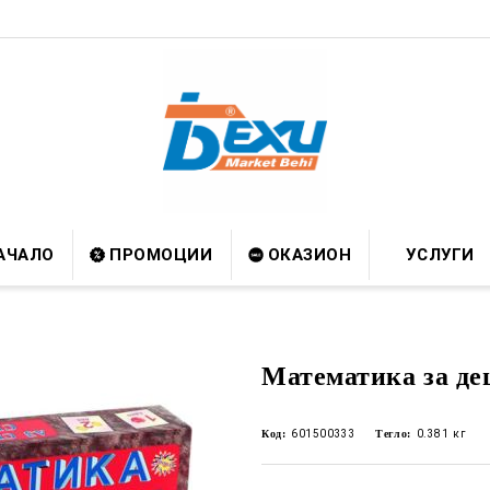
АЧАЛО
ПРОМОЦИИ
ОКАЗИОН
УСЛУГИ
Математика за дец
Код:
601500333
Тегло:
0.381
кг