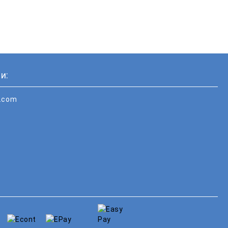
и:
i.com