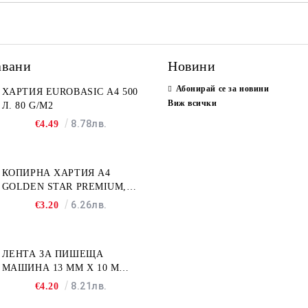
авани
Новини
Абонирай се за новини
ХАРТИЯ EUROBASIC А4 500
Виж всички
Л. 80 G/M2
8.78лв.
€4.49
КОПИРНА ХАРТИЯ A4
GOLDEN STAR PREMIUM,
500Л
6.26лв.
€3.20
ЛЕНТА ЗА ПИШЕЩА
МАШИНА 13 MM X 10 M
FULLMARK N001BK2S
8.21лв.
€4.20