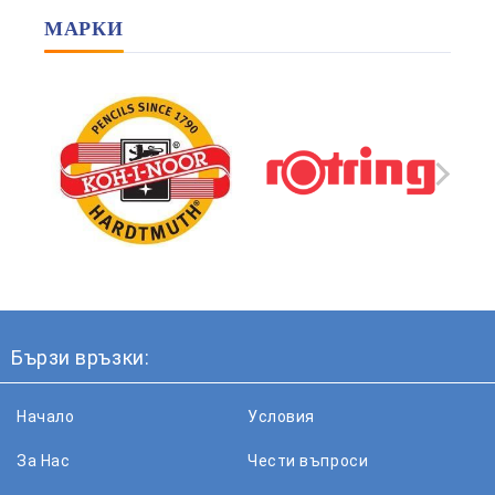
МАРКИ
Бързи връзки:
Начало
Условия
За Нас
Чести въпроси