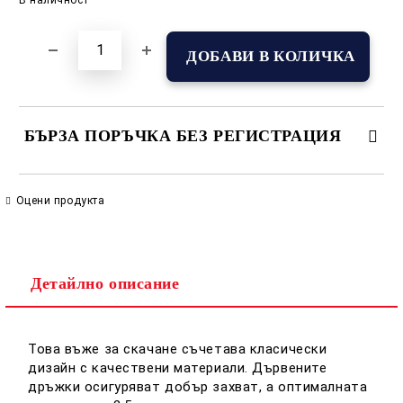
БЪРЗА ПОРЪЧКА БЕЗ РЕГИСТРАЦИЯ
САМО ПОПЪЛНЕТЕ 2 ПОЛЕТА
Оцени продукта
Съгласен съм с
Политиката за лични данни
Детайлно описание
Ние ще се свържем с вас в рамките на работния ден.
Това въже за скачане съчетава класически
дизайн с качествени материали. Дървените
дръжки осигуряват добър захват, а оптималната