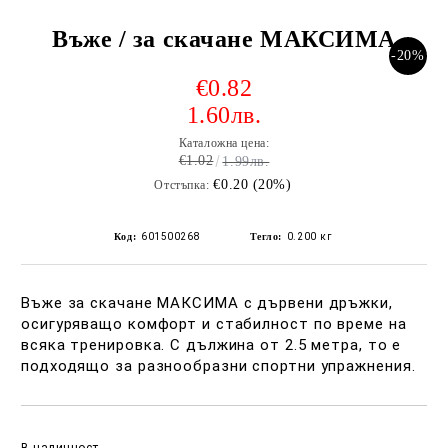
Въже / за скачане МАКСИМА
-20%
€0.82
1.60лв.
Каталожна цена:
€1.02
1.99лв.
€0.20 (20%)
Отстъпка:
Код:
601500268
Тегло:
0.200
кг
Въже за скачане МАКСИМА с дървени дръжки,
осигуряващо комфорт и стабилност по време на
всяка тренировка. С дължина от 2.5 метра, то е
подходящо за разнообразни спортни упражнения.
Добави в желани
В наличност