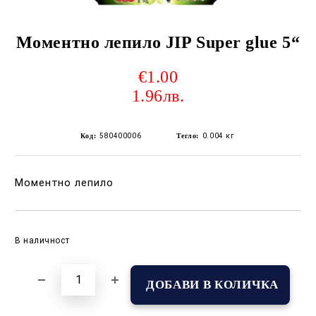
Моментно лепило JIP Super glue 5“
€1.00
1.96лв.
Код:
580400006
Тегло:
0.004
кг
Моментно лепило
Добави в желани
В наличност