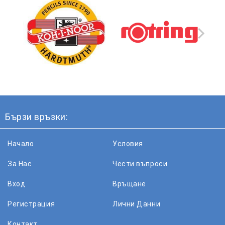
Бързи връзки:
Начало
Условия
За Нас
Чести въпроси
Вход
Връщане
Регистрация
Лични Данни
Контакт