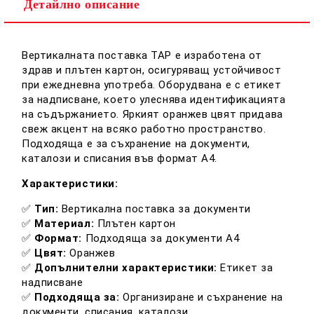
Детайлно описание
Ние ще се свържем с вас в рамките на работния ден.
Вертикалната поставка TAP е изработена от
здрав и плътен картон, осигуряващ устойчивост
при ежедневна употреба.
Оборудвана е с етикет
за надписване, което улеснява идентификацията
на съдържанието.
Яркият оранжев цвят придава
свеж акцент на всяко работно пространство.
Подходяща е за съхранение на документи,
каталози и списания във формат A4.
Характеристики:
✅
Тип:
Вертикална поставка за документи
✅
Материал:
Плътен картон
✅
Формат:
Подходяща за документи A4
✅
Цвят:
Оранжев
✅
Допълнителни характеристики:
Етикет за
надписване
✅
Подходяща за:
Организиране и съхранение на
документи, списания, каталози​