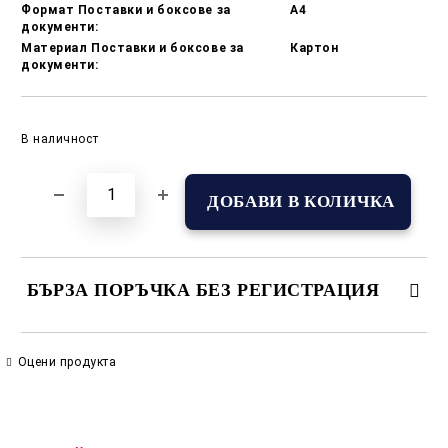
Формат Поставки и боксове за
A4
документи:
Материал Поставки и боксове за
Картон
документи:
Добави в желани
В наличност
БЪРЗА ПОРЪЧКА БЕЗ РЕГИСТРАЦИЯ
САМО ПОПЪЛНЕТЕ 2 ПОЛЕТА
Оцени продукта
Съгласен съм с
Политиката за лични данни