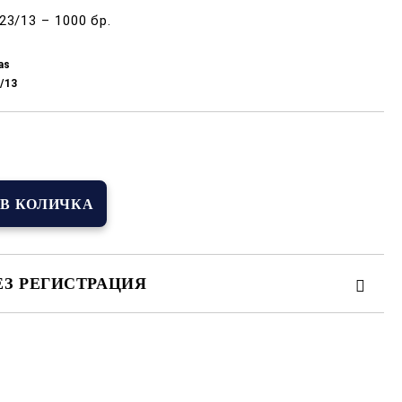
3/13 – 1000 бр.
as
/13
Добави в желани
ЕЗ РЕГИСТРАЦИЯ
иката за лични данни