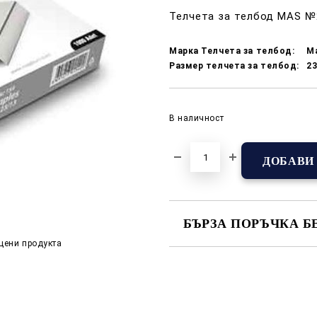
Телчета за телбод MAS №2
Марка Телчета за телбод:
M
Размер телчета за телбод:
23
В наличност
БЪРЗА ПОРЪЧКА Б
цени продукта
САМО ПОПЪЛНЕТЕ 2 ПОЛЕТА
Съгласен съм с
Полит