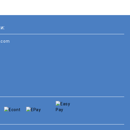
и:
i.com