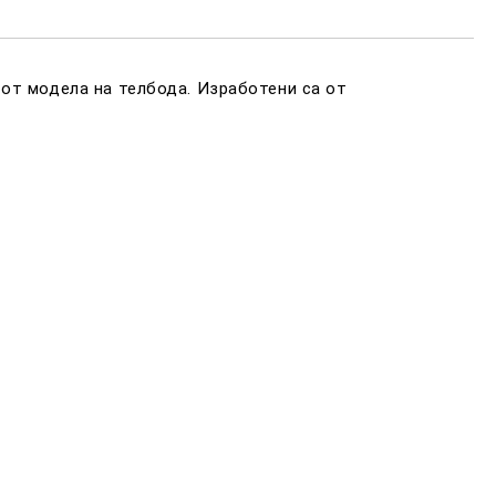
амките на работния ден.
 от модела на телбода.
Изработени са от