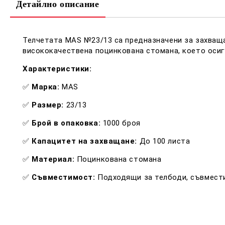
Детайлно описание
Телчетата MAS №23/13 са предназначени за захващан
висококачествена поцинкована стомана, което осиг
Характеристики:
✅
Марка:
MAS​
✅
Размер:
23/13​
✅
Брой в опаковка:
1000 броя​
✅
Капацитет на захващане:
До 100 листа​
✅
Материал:
Поцинкована стомана​
✅
Съвместимост:
Подходящи за телбоди, съвместим