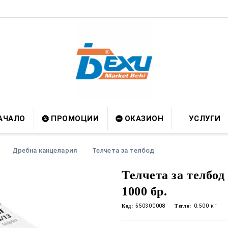
АЧАЛО
ПРОМОЦИИ
ОКАЗИОН
УСЛУГИ
Дребна канцелария
Телчета за телбод
Телчета за телбо
1000 бр.
Код:
550300008
Тегло:
0.500
кг