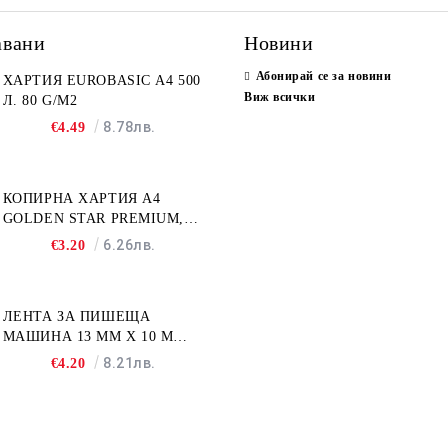
авани
Новини
Абонирай се за новини
ХАРТИЯ EUROBASIC А4 500
Виж всички
Л. 80 G/M2
8.78лв.
€4.49
КОПИРНА ХАРТИЯ A4
GOLDEN STAR PREMIUM,
500Л
6.26лв.
€3.20
ЛЕНТА ЗА ПИШЕЩА
МАШИНА 13 MM X 10 M
FULLMARK N001BK2S
8.21лв.
€4.20