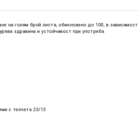
Ние ще се свържем с вас в р
е на голям брой листа, обикновено до 100, в зависимост
урява здравина и устойчивост при употреба.
и с телчета 23/13​