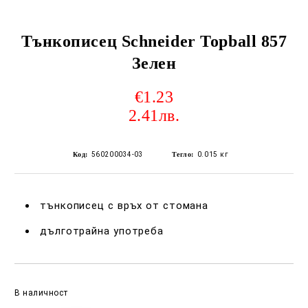
Тънкописец Schneider Topball 857
Зелен
€1.23
2.41лв.
Код:
560200034-03
Тегло:
0.015
кг
тънкописец с връх от стомана
дълготрайна употреба
Добави в желани
В наличност