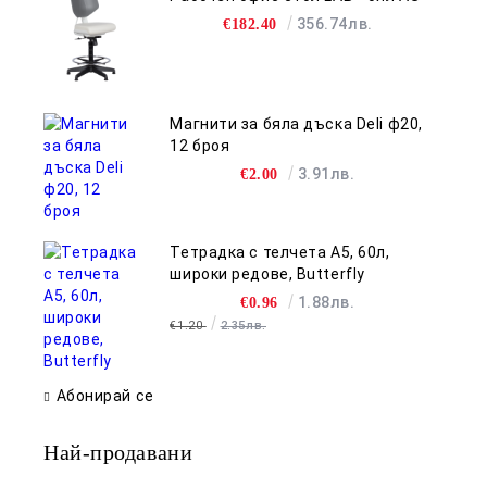
356.74лв.
€182.40
Магнити за бяла дъска Deli ф20,
12 броя
3.91лв.
€2.00
Тетрадка с телчета А5, 60л,
широки редове, Butterfly
1.88лв.
€0.96
€1.20
2.35лв.
Абонирай се
Най-продавани