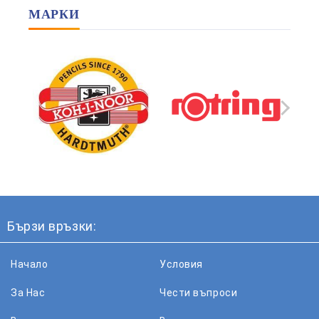
МАРКИ
Бързи връзки:
Начало
Условия
За Нас
Чести въпроси