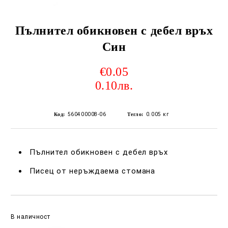
Пълнител обикновен с дебел връх
Син
€0.05
0.10лв.
Код:
560400008-06
Тегло:
0.005
кг
Пълнител обикновен с дебел връх
Писец от неръждаема стомана
Добави в желани
В наличност