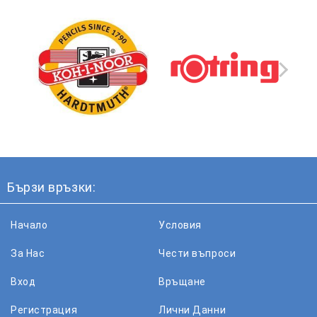
Бързи връзки:
Начало
Условия
За Нас
Чести въпроси
Вход
Връщане
Регистрация
Лични Данни