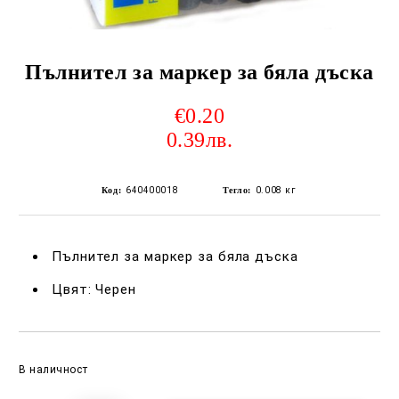
Пълнител за маркер за бяла дъска
€0.20
0.39лв.
Код:
640400018
Тегло:
0.008
кг
Пълнител за маркер за бяла дъска
Цвят: Черен
Добави в желани
В наличност