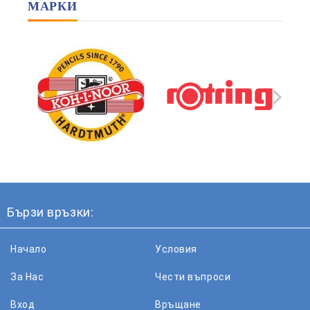
МАРКИ
Бързи връзки:
Начало
Условия
За Нас
Чести въпроси
Вход
Връщане