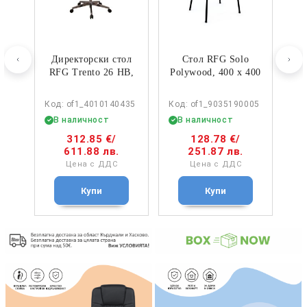
o
Директорски стол
Стол RFG Solo
Д
400
RFG Trento 26 HB,
Polywood, 400 х 400
R
20
дамаска и меш,
х 810 mm, до 120
Synchronous
kg, бял, черен
005
Код: of1_4010140435
Код: of1_9035190005
Код
механизъм, до
метал…
В наличност
В наличност
В
120…
312.85 €
/
128.78 €
/
611.88 лв.
251.87 лв.
Цена с ДДС
Цена с ДДС