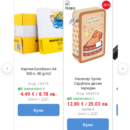
-20%
‹
›
Хартия EuroBasic А4
Перма
500 л. 80 g/m2
Schne
Несесер Spree
Capybara двоен
Код: 10379
зареден
В наличност
В на
4.49 € / 8.78 лв.
1.40 
Код: 984510
В наличност
Цена с ДДС
Ц
12.80 € / 25.03 лв.
16.00 €
Цена с ДДС