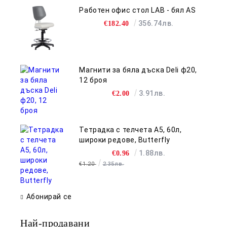
Работен офис стол LAB - бял AS
356.74лв.
€182.40
Магнити за бяла дъска Deli ф20,
12 броя
3.91лв.
€2.00
Тетрадка с телчета А5, 60л,
широки редове, Butterfly
1.88лв.
€0.96
€1.20
2.35лв.
Абонирай се
Най-продавани