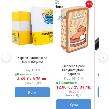
-20%
‹
›
Хартия EuroBasic А4
Перма
500 л. 80 g/m2
Schne
Несесер Spree
Capybara двоен
Код: 10379
зареден
В наличност
В на
4.49 € / 8.78 лв.
1.40 
Код: 984510
В наличност
Цена с ДДС
Ц
12.80 € / 25.03 лв.
16.00 €
Цена с ДДС