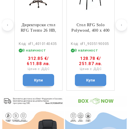
o
Директорски стол
Стол RFG Solo
Д
400
RFG Trento 26 HB,
Polywood, 400 х 400
R
20
дамаска и меш,
х 810 mm, до 120
Synchronous
kg, бял, черен
005
Код: of1_4010140435
Код: of1_9035190005
Код
механизъм, до
метал…
В наличност
В наличност
В
120…
312.85 €
/
128.78 €
/
611.88 лв.
251.87 лв.
Цена с ДДС
Цена с ДДС