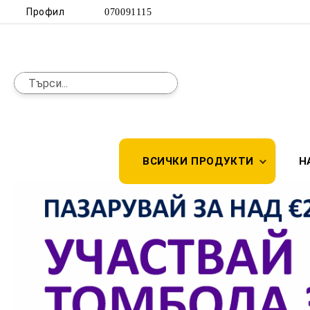
Профил
070091115
ВСИЧКИ ПРОДУКТИ
Н