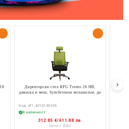
810
Директорски стол RFG Trento 26 HB,
Стол R
дамаска и меш, Synchronous механизъм, до
mm,
120…
Код: of1_4010140435
Код: of
В наличност
В нал
312.85 €
/
611.88 лв.
Цена с ДДС