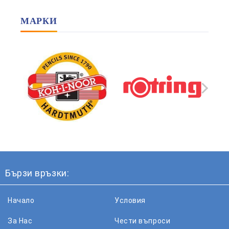
МАРКИ
Бързи връзки:
Начало
Условия
За Нас
Чести въпроси