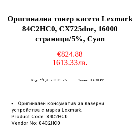
Оригинална тонер касета Lexmark
84C2HC0, CX725dne, 16000
страници/5%, Cyan
€824.88
1613.33лв.
Код:
of1_3020103576
Тегло:
0.490
кг
Оригинален консуматив за лазерни
устройства с марка Lexmark.
Product Code: 84C2HC0
Vendor No: 84C2HC0