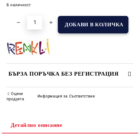
Добави в желани
В наличност
БЪРЗА ПОРЪЧКА БЕЗ РЕГИСТРАЦИЯ
САМО ПОПЪЛНЕТЕ 2 ПОЛЕТА
Оцени
Информация за Съответствие
продукта
Съгласен съм с
Политиката за лични данни
Детайлно описание
Ние ще се свържем с вас в рамките на работния ден.