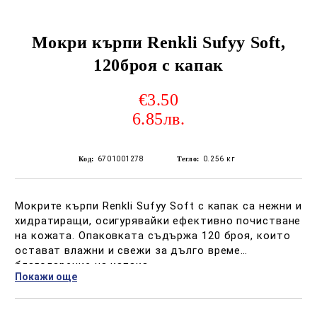
Мокри кърпи Renkli Sufyy Soft,
120броя с капак
€3.50
6.85лв.
Код:
6701001278
Тегло:
0.256
кг
Мокрите кърпи Renkli Sufyy Soft с капак са нежни и
хидратиращи, осигурявайки ефективно почистване
на кожата. Опаковката съдържа 120 броя, които
остават влажни и свежи за дълго време
благодарение на капака.
Покажи още