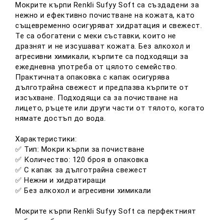
Мокрите кърпи Renkli Sufyy Soft са създадени за
нежно и ефективно почистване на кожата, като
същевременно осигуряват хидратация и свежест.
Те са обогатени с меки съставки, които не
дразнят и не изсушават кожата. Без алкохол и
агресивни химикали, кърпите са подходящи за
ежедневна употреба от цялото семейство.
Практичната опаковка с капак осигурява
дълготрайна свежест и предпазва кърпите от
изсъхване. Подходящи са за почистване на
лицето, ръцете или други части от тялото, когато
нямате достъп до вода.
Характеристики:
✅ Тип: Мокри кърпи за почистване
✅ Количество: 120 броя в опаковка
✅ С капак за дълготрайна свежест
✅ Нежни и хидратиращи
✅ Без алкохол и агресивни химикали
Мокрите кърпи Renkli Sufyy Soft са перфектният