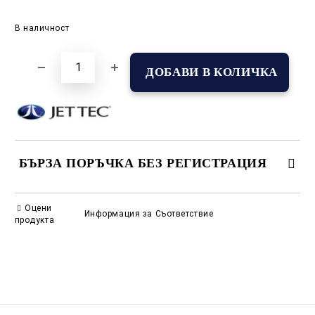
Добави в желани
В наличност
БЪРЗА ПОРЪЧКА БЕЗ РЕГИСТРАЦИЯ
САМО ПОПЪЛНЕТЕ 2 ПОЛЕТА
Оцени
Информация за Съответствие
продукта
Съгласен съм с
Политиката за лични данни
Ние ще се свържем с вас в рамките на работния ден.