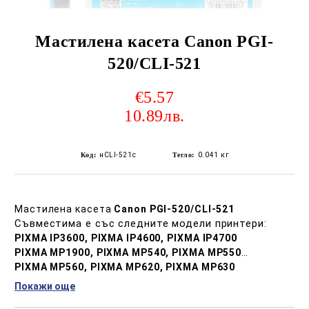
Мастилена касета Canon PGI-
520/CLI-521
€5.57
10.89лв.
Код:
нCLI-521c
Тегло:
0.041
кг
Мастилена касета
Canon PGI-520/CLI-521
Съвместима е със следните модели принтери:
PIXMA IP3600, PIXMA IP4600, PIXMA IP4700
PIXMA MP1900, PIXMA MP540, PIXMA MP550
PIXMA MP560, PIXMA MP620, PIXMA MP630
PIXMA MP640, PIXMA MP980, PIXMA MP990
Покажи още
PIXMA MX860, PIXMA MX870