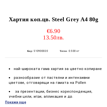
Хартия коп.цв. Steel Grey A4 80g
€6.90
13.50лв.
Код:
510900020
Тегло:
0.500
кг
най-широката гама хартия за цветно копиране
разнообразие от пастелни и интензивни
цветове, отговарящи на гамата на Pollen
за презентации, бизнес кореспонденция,
учебни цели, игри, апликация и др.
Покажи още
за всички видове копирни машини, лазерни и