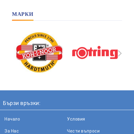
МАРКИ
Бързи връзки:
Начало
Условия
За Нас
Чести въпроси