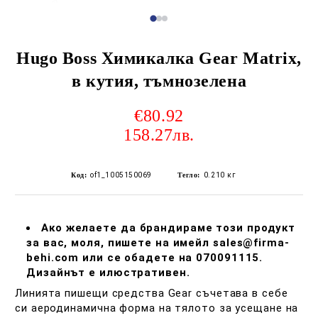
Hugo Boss Химикалка Gear Matrix,
в кутия, тъмнозелена
€80.92
158.27лв.
Код:
of1_1005150069
Тегло:
0.210
кг
Ако желаете да брандираме този продукт
за вас, моля, пишете на имейл sales@firma-
behi.com или се обадете на 070091115.
Дизайнът е илюстративен.
Линията пишещи средства Gear съчетава в себе
си аеродинамична форма на тялото за усещане на